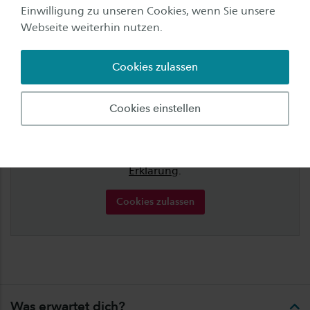
Einwilligung zu unseren Cookies, wenn Sie unsere
Webseite weiterhin nutzen.
Für dieses Element sind Cookies
erforderlich
Cookies zulassen
Für einige Elemente verwendet Saxion Inhalte von
Dritten, für die Cookies erforderlich sind.
Cookies einstellen
Akzeptieren Sie Cookies oder geben Sie
"Marketing" ein, um dieses Element anzuzeigen.
Möchten Sie mehr wissen? Lesen Sie unsere
Cookie-
Erklärung
.
Cookies zulassen
Was erwartet dich?