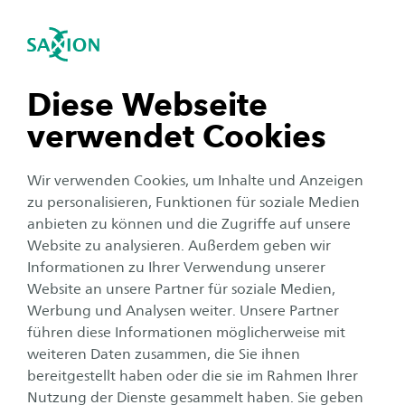
International
igation schließen
Sea
Navigation öffnen
Home
Saxion University of Applied Sciences
Studieren in den Niederlanden
Diese Webseite
Studieren bei Saxion
verwendet Cookies
Wir verwenden Cookies, um Inhalte und Anzeigen
Ein Studium an der Saxion bietet dir eine
zu personalisieren, Funktionen für soziale Medien
internationale Erfahrung im Nachbarland. Es
anbieten zu können und die Zugriffe auf unsere
erwartet dich mehr als nur Theorie. Bei Saxion
Website zu analysieren. Außerdem geben wir
stehst du im Mittelpunkt – mit praxisnahem
Informationen zu Ihrer Verwendung unserer
Website an unsere Partner für soziale Medien,
Unterricht, persönlicher Betreuung und
Werbung und Analysen weiter. Unsere Partner
wertvollen Berufserfahrungen für deine
führen diese Informationen möglicherweise mit
Zukunft.
weiteren Daten zusammen, die Sie ihnen
bereitgestellt haben oder die sie im Rahmen Ihrer
Nutzung der Dienste gesammelt haben. Sie geben