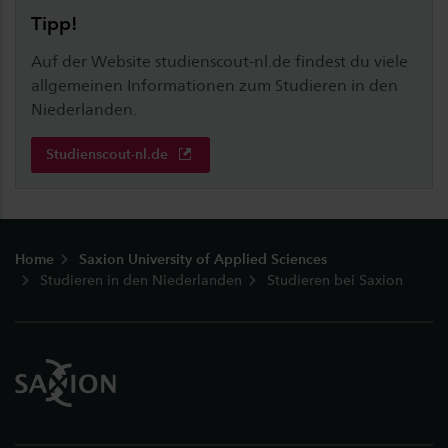
Tipp!
Auf der Website studienscout-nl.de findest du viele
allgemeinen Informationen zum Studieren in den
Niederlanden.
Studienscout-nl.de
Fußzeile
Home
Saxion University of Applied Sciences
Studieren in den Niederlanden
Studieren bei Saxion