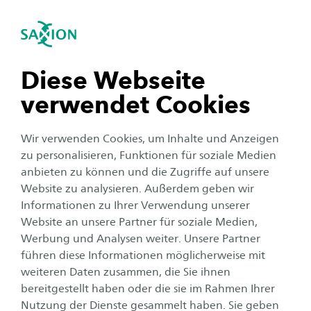
International
igation schließen
Sea
Navigation öffnen
Karriereperspektiven
Social Work (Teilzeit/Dual)
Nach dem erfolgreichen Abschluss deines
Unternavigation öffnen
Diese Webseite
Studiums an der Saxion eröffnen sich dir
verwendet Cookies
vielfältige und spannende Karriereperspektiven.
Dank der berufsbegleitenden und
Wir verwenden Cookies, um Inhalte und Anzeigen
praxisorientierten Ausbildung bist du optimal
zu personalisieren, Funktionen für soziale Medien
aufgestellt, um in verschiedensten Bereichen
anbieten zu können und die Zugriffe auf unsere
Website zu analysieren. Außerdem geben wir
der Sozialen Arbeit flexibel tätig zu werden.
Informationen zu Ihrer Verwendung unserer
Deine Fähigkeiten ermöglichen es dir, mit
Website an unsere Partner für soziale Medien,
unterschiedlichen Zielgruppen zu arbeiten und
Werbung und Analysen weiter. Unsere Partner
in zahlreichen Handlungsfeldern einen
führen diese Informationen möglicherweise mit
weiteren Daten zusammen, die Sie ihnen
positiven Unterschied zu machen. Starte deine
bereitgestellt haben oder die sie im Rahmen Ihrer
Karriere im sozialen Bereich, der nicht nur
Nutzung der Dienste gesammelt haben. Sie geben