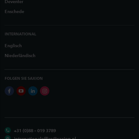
Deventer
Enschede
INTERNATIONAL
Englisch
Niederländisch
FOLGEN SIE SAXION
facebook
youtube
linkedin
instagram
+31 (0)88 - 019 3789
internationaloffice@saxion.nl