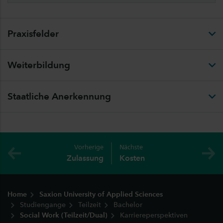
Praxisfelder
Weiterbildung
Staatliche Anerkennung
Vorherige
Nächste
Zulassung
Kosten
Fußzeile
Home
Saxion University of Applied Sciences
Studiengange
Teilzeit
Bachelor
Social Work (Teilzeit/Dual)
Karriereperspektiven