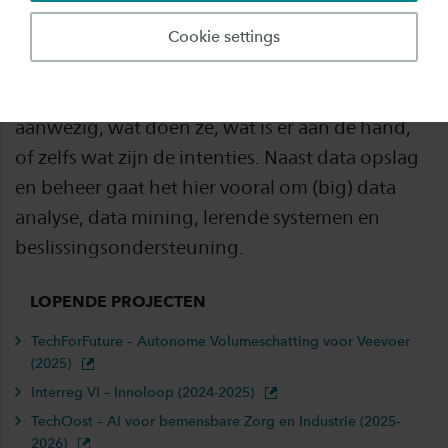
De onderzoekslijn Applied data science richt
Cookie settings
zich erop hoe je vanuit (gemeten sensor) data
komt tot ‘situational awareness’: wie is
aanwezig, wat doen ze, wat is er aan de hand,
of zelfs wat zijn de intenties. Naast data opslag
en beheer gaat het hier vooral om (big) data
analyse, data mining, lerende systemen en
beslissingsondersteuning.
LOPENDE PROJECTEN
TechForFuture – Autonome Volumeschatting voor Veevoer
(2025)
Interreg VI – Innoloop (2024-2025)
TechOost – AI voor bemensbare Zorg en Industrie (2025-
2026)