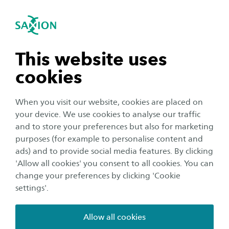
International
se navigation
Sea
Open navigation
Ambient Intelligence
Open subnavigation
n subnavigation
This website uses
cookies
n subnavigation
When you visit our website, cookies are placed on
your device. We use cookies to analyse our traffic
n subnavigation
and to store your preferences but also for marketing
purposes (for example to personalise content and
ads) and to provide social media features. By clicking
n subnavigation
'Allow all cookies' you consent to all cookies. You can
change your preferences by clicking 'Cookie
settings'.
Applied data science
Allow all cookies