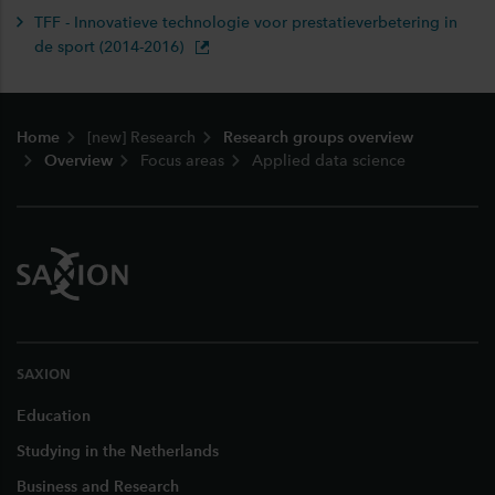
TFF - Innovatieve technologie voor prestatieverbetering in
de sport (2014-2016)
Footer
Home
[new] Research
Research groups overview
Overview
Focus areas
Applied data science
SAXION
Education
Studying in the Netherlands
Business and Research