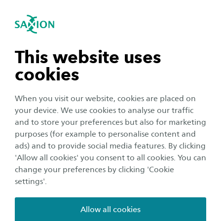
International
se navigation
Sea
Open navigation
n subnavigation
This website uses
cookies
n subnavigation
When you visit our website, cookies are placed on
your device. We use cookies to analyse our traffic
n subnavigation
and to store your preferences but also for marketing
purposes (for example to personalise content and
ads) and to provide social media features. By clicking
n subnavigation
'Allow all cookies' you consent to all cookies. You can
Учете в Нидерландия в
change your preferences by clicking 'Cookie
Saxion University of Applied
settings'.
Sciences
Allow all cookies