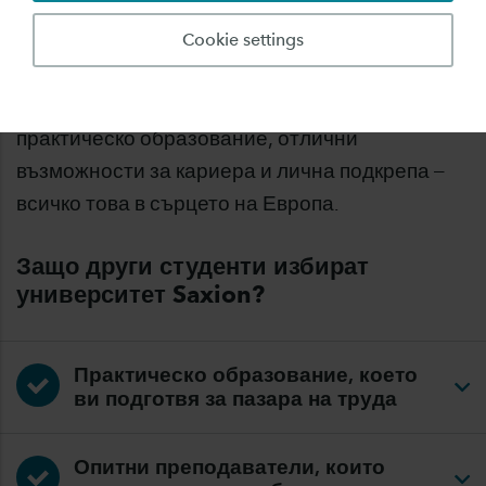
Вие сте от България и търсите качествено и
Cookie settings
достъпно образование в чужбина? Saxion
University of Applied Sciences ви предлага
практическо образование, отлични
възможности за кариера и лична подкрепа –
всичко това в сърцето на Европа.
Защо други студенти избират
университет Saxion?
Практическо образование, което
ви подготвя за пазара на труда
Опитни преподаватели, които