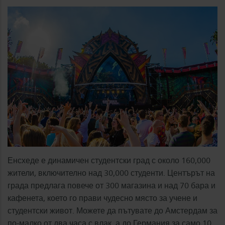
Енсхеде е динамичен студентски град с около 160,000
жители, включително над 30,000 студенти. Центърът на
града предлага повече от 300 магазина и над 70 бара и
кафенета, което го прави чудесно място за учене и
студентски живот. Можете да пътувате до Амстердам за
по-малко от два часа с влак, а до Германия за само 10