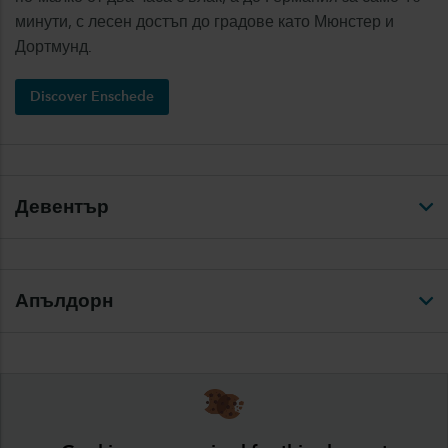
минути, с лесен достъп до градове като Мюнстер и
Дортмунд.
Discover Enschede
Девентър
Апълдорн